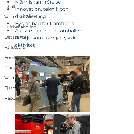
Människan i rörelse
Ishall
Innovation, teknik och 
digitalisering
Vattenanvändning
Bygga bad för framtiden
Luftbehandling
Aktiva städer och samhällen – 
Datacenter
design som främjar fysisk 
aktivitet
Fallstudie
Forskning & Utveckling
Planvärme
Värmepumpar
Fjärrvärme
Rapporter