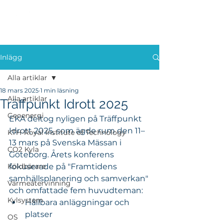
Inlägg
Alla artiklar
18 mars 2025
1 min läsning
Alla artiklar
Träffpunkt Idrott 2025
Geoenergi
EKA deltog nyligen på Träffpunkt 
Idrott 2025, som ägde rum den 11–
KTH-Royal Institute of Technology
13 mars på Svenska Mässan i 
CO2 Kyla
Göteborg. Årets konferens 
Köldbärare
fokuserade på "Framtidens 
samhällsplanering och samverkan" 
Värmeåtervinning
och omfattade fem huvudteman:
Kylsystem
Hållbara anläggningar och 
platser
OS