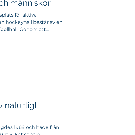
och människor
plats för aktiva
n hockeyhall består av en
bollhall. Genom att...
 naturligt
yggdes 1989 och hade från
um vilket senare