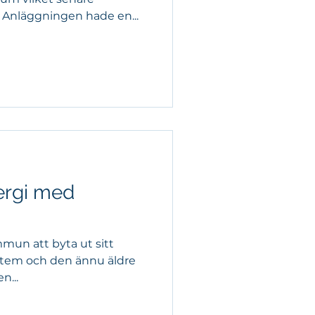
. Anläggningen hade en...
ergi med
mun att byta ut sitt
stem och den ännu äldre
n...