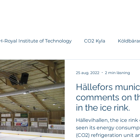
Om EKA
Tjänster
Vi jobbar med
Referenser
Nyhete
-Royal Institute of Technology
CO2 Kyla
Köldbära
tem
OS
Ishall
Vattenanvändning
Luftbeh
25 aug. 2022
2 min läsning
Hällefors munici
Forskning & Utveckling
Planvärme
Värmepumpa
comments on th
in the ice rink.
Hällevihallen, the ice rink
seen its energy consump
(CO2) refrigeration unit an