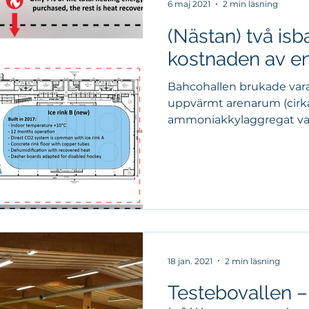
6 maj 2021
2 min läsning
(Nästan) två isb
kostnaden av en
Bahcohallen brukade vara 
uppvärmt arenarum (cirka 
ammoniakkylaggregat var d
18 jan. 2021
2 min läsning
Testebovallen –