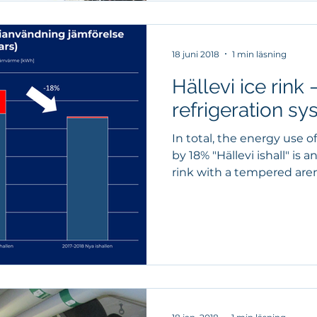
18 juni 2018
1 min läsning
Hällevi ice rink
refrigeration sy
In total, the energy use 
by 18% "Hällevi ishall" is 
rink with a tempered aren