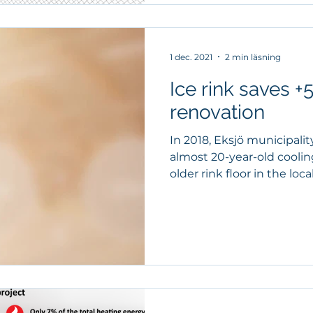
1 dec. 2021
2 min läsning
Ice rink saves +
renovation
In 2018, Eksjö municipalit
almost 20-year-old cooli
older rink floor in the local 