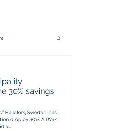
r
Kontakt
re
andling
pality
r
Fjärrvärme
e 30% savings
 of Hällefors, Sweden, has
tion drop by 30%. A R744
d a...