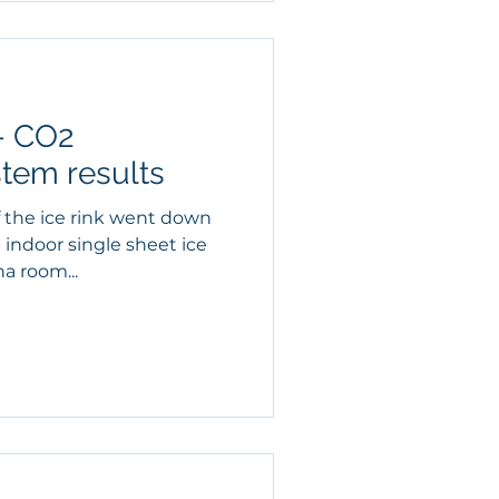
 – CO2
stem results
of the ice rink went down
an indoor single sheet ice
a room...