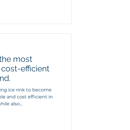
 the most
cost-efficient
and.
ing ice rink to become
le and cost efficient in
ile also...