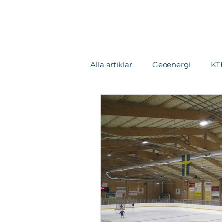
Alla artiklar
Geoenergi
KTH
Värmeåtervinning
Kylsys
Datacenter
Fallstudie
Rapporter