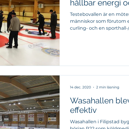
hållbar energi 
Testebovallen är en mötes
människor som förutom e
curling- och en sporthall-/
14 dec. 2020
2 min läsning
Wasahallen blev
effektiv
Wasahallen i Filipstad b
början R22 som köldmedi