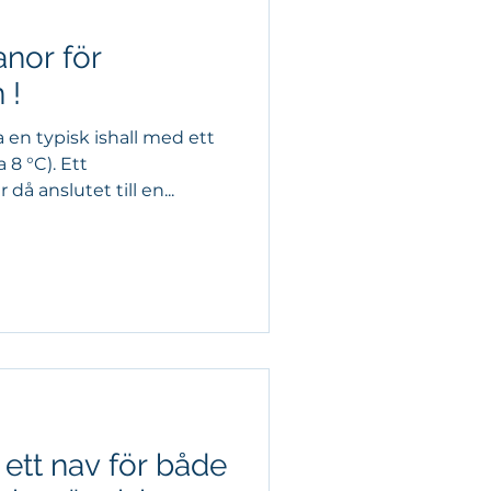
anor för
 !
en typisk ishall med ett
8 °C). Ett
å anslutet till en...
 ett nav för både