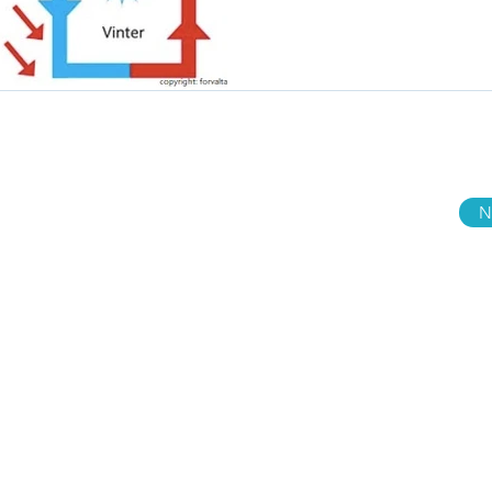
cy
Fol
Visit us also on:
eering solutions
EKA Finland
EKA Baltic
N