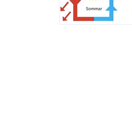
© 2026 by EKA.
Privacy Poli
Naturally sustainable engin