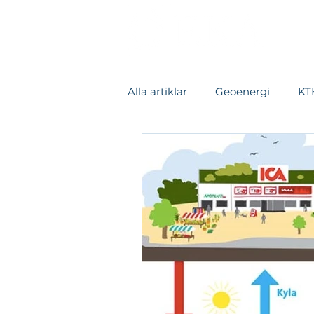
Alla artiklar
Geoenergi
KTH
Värmeåtervinning
Kylsys
Datacenter
Fallstudie
Rapporter