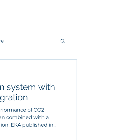
r
Kontakt
re
andling
on system with
r
Fjärrvärme
gration
erformance of CO2
hen combined with a
on. EKA published in...