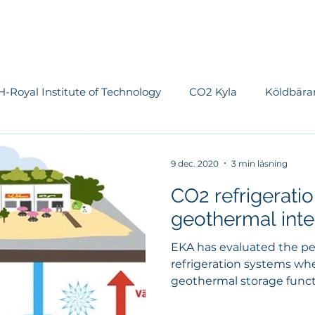
Om EKA
Tjänster
Vi jobbar med
Referenser
Nyhete
-Royal Institute of Technology
CO2 Kyla
Köldbära
tem
OS
Ishall
Vattenanvändning
Luftbeh
9 dec. 2020
3 min läsning
CO2 refrigerati
Forskning & Utveckling
Planvärme
Värmepumpa
geothermal inte
EKA has evaluated the p
refrigeration systems w
geothermal storage functi