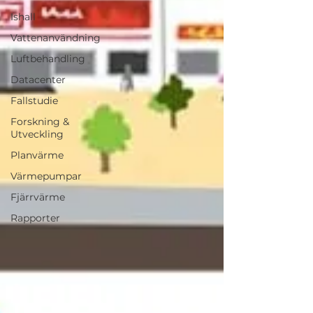
Ishall
Vattenanvändning
Luftbehandling
Datacenter
Fallstudie
Forskning &
Utveckling
Planvärme
Värmepumpar
Fjärrvärme
Rapporter