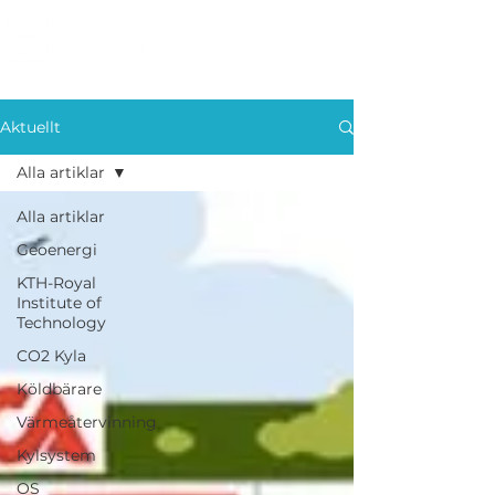
Aktuellt
Alla artiklar
Alla artiklar
Geoenergi
KTH-Royal
Institute of
Technology
CO2 Kyla
Köldbärare
Värmeåtervinning
Kylsystem
OS