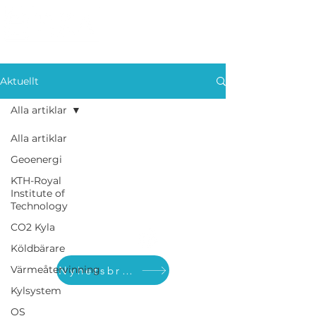
Aktuellt
Alla artiklar
Alla artiklar
Geoenergi
KTH-Royal
Institute of
Technology
CO2 Kyla
Visit us also on:
Köldbärare
Värmeåtervinning
Nyhetsbrev
Kylsystem
EKA Finland
OS