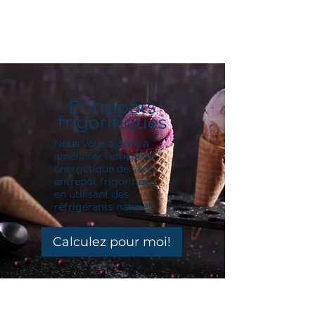
Entrepôts
frigorifiques
Nous vous aidons à
améliorer l'efficacité
énergétique de votre
entrepôt frigorifique
en utilisant des
réfrigérants naturels.
Calculez pour moi!
Visit us also on: