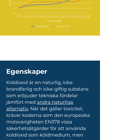
Egenskaper
Koldioxid är en naturlig, icke-
brandfarlig och icke-giftig substans
som erbjuder tekniska fördelar
jämfört med
andra naturliga
alternativ
. När det gäller toxicitet,
kräver koderna som den europeiska
motsvarigheten EN378 vissa
säkerhetsåtgärder för att använda
koldioxid som köldmedium, men