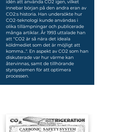
idén att använda CO2 igen, vilket
innebar början på den andra eran av
CO2:s historia. Han undersökte hur
CO2-teknologi kunde användas i
olika tillämpningar och publicerade
många artiklar. År 1993 uttalade han
att "CO2 är så nära det ideala
köldmediet som det är möjligt att
komma...". En aspekt av CO2 som han
diskuterade var hur värme kan
återvinnas, samt de tillhörande
styrsystemen för att optimera
processen.