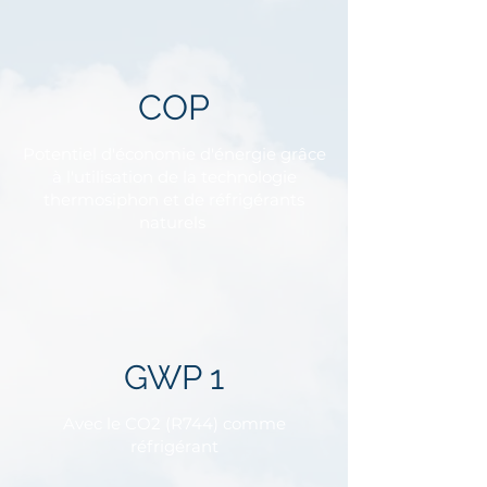
COP
Potentiel d'économie d'énergie grâce
à l'utilisation de la technologie
thermosiphon et de réfrigérants
naturels
GWP 1
Avec le CO2 (R744) comme
réfrigérant