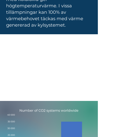
högtemperaturvärme. I vissa
tillämpningar kan 100% av
värmebehovet täckas med värme
genererad av kylsystemet.