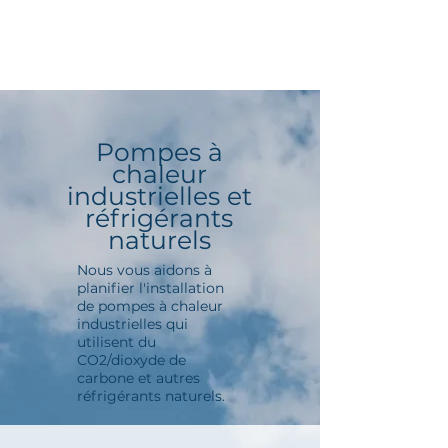
Pompes à
chaleur
industrielles et
réfrigérants
naturels
Nous vous aidons à
planifier l'installation
de pompes à chaleur
industrielles qui
utilisent du
CO2/dioxyde de
carbone et autres
réfrigérants naturels.