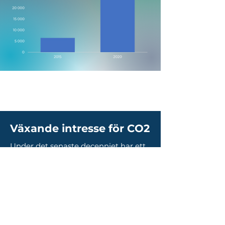
Växande intresse för CO2
Under det senaste decenniet har ett
växande intresse för att använda
koldioxid (CO2) som köldmedium
setts, särskilt inom kommersiella
sektorn.
Energiprestandaförbättringarna som
uppnås med CO2-kylning
kombinerat med värmeåtervinning