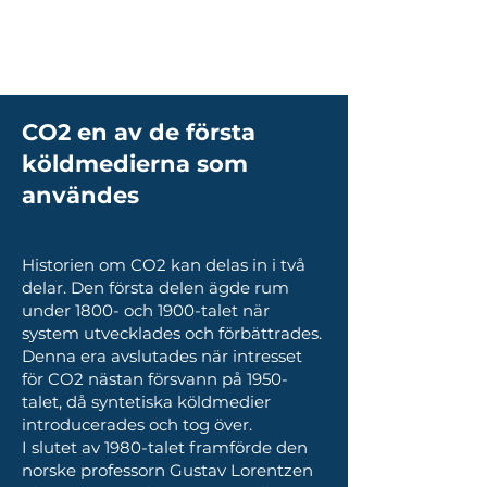
Les systèmes de refroidissement
représentent 40 % de la
consommation d'énergie dans un
datacenter
CO2 en av de första
köldmedierna som
användes
Historien om CO2 kan delas in i två
delar. Den första delen ägde rum
under 1800- och 1900-talet när
system utvecklades och förbättrades.
Denna era avslutades när intresset
för CO2 nästan försvann på 1950-
talet, då syntetiska köldmedier
introducerades och tog över.
I slutet av 1980-talet framförde den
norske professorn Gustav Lorentzen