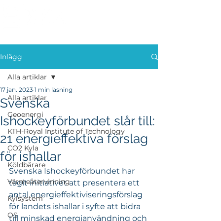
Inlägg
Alla artiklar
17 jan. 2023
1 min läsning
Alla artiklar
Svenska
Geoenergi
Ishockeyförbundet slår till:
KTH-Royal Institute of Technology
21 energieffektiva förslag
CO2 Kyla
för ishallar
Köldbärare
Svenska Ishockeyförbundet har 
Värmeåtervinning
tagit initiativet att presentera ett 
antal energieffektiviseringsförslag 
Kylsystem
för landets ishallar i syfte att bidra 
OS
till minskad energianvändning och 