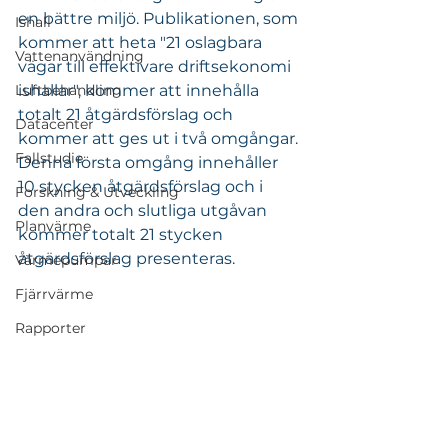
en bättre miljö. Publikationen, som 
Ishall
kommer att heta "21 oslagbara 
Vattenanvändning
vägar till effektivare driftsekonomi 
Luftbehandling
ishallar", kommer att innehålla 
totalt 21 åtgärdsförslag och 
Datacenter
kommer att ges ut i två omgångar. 
Fallstudie
Denna första omgång innehåller 
10 stycken åtgärdsförslag och i 
Forskning & Utveckling
den andra och slutliga utgåvan 
Planvärme
kommer totalt 21 stycken 
åtgärdsförslag presenteras.
Värmepumpar
Fjärrvärme
Rapporter