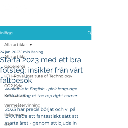
Inlägg
Alla artiklar
24 jan. 2023
1 min läsning
Alla artiklar
Starta 2023 med ett bra
Geoenergi
fotsteg: insikter från vårt
KTH-Royal Institute of Technology
fältbesök
CO2 Kyla
Available in English - pick language 
Köldbärare
with the flag at the top right corner
Värmeåtervinning
2023 har precis börjat och vi på 
Kylsystem
EKA hade ett fantastiskt sätt att 
starta året - genom att bjuda in 
OS