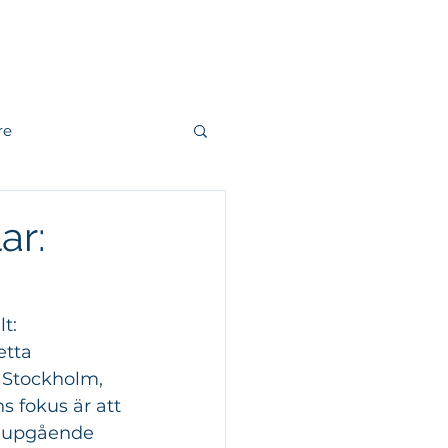
r
Kontakt
re
andling
ar:
r
Fjärrvärme
t: 
etta 
 Stockholm, 
s fokus är att 
djupgående 