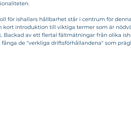
onaliteten.
oll för ishallars hållbarhet står i centrum för denna
kort introduktion till viktiga termer som är nödvä
k. Backad av ett flertal fältmätningar från olika isha
t fånga de "verkliga driftsförhållandena" som präg