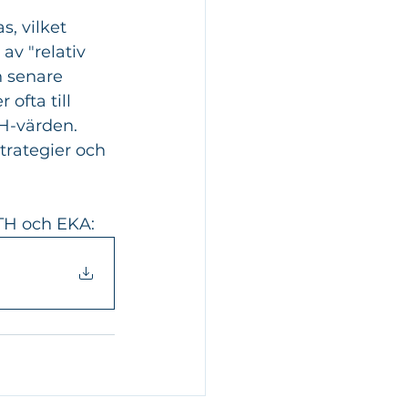
, vilket 
av "relativ 
n senare 
ofta till 
H-värden.
trategier och 
KTH och EKA: