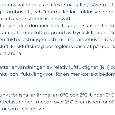
fuktens källor delas in i "externa källor," såsom lu
g utomhusluft, och "interna källor," inklusive de b
n och avdunstande isgropsvatten.
tår som den dominerande fuktighetskällan. Läckor
rar in utomhusluft på grund av tryckskillnader. G
en fuktbelastningen och minimerar behovet av ven
luft. Friskluftsintag bör regleras baserat på upp
ens arena.
tter användningen av relativ luftfuktighet (RH) och
t" och "fukt-/ångkvot" för en mer korrekt bedöm
kt för ishallar är mellan 0°C och 2°C. Under 0°C
tbelastningen, medan över 2°C ökar risken för o
or som kyls av isen.