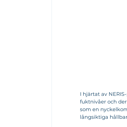
I hjärtat av NERIS
fuktnivåer och der
som en nyckelkompo
långsiktiga hållba