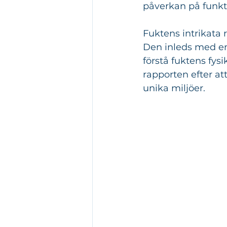
påverkan på funkti
Fuktens intrikata r
Den inleds med en 
förstå fuktens fysi
rapporten efter at
unika miljöer.