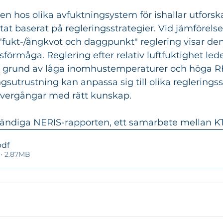
n hos olika avfuktningsystem för ishallar utforskas
ltat baserat på regleringsstrategier. Vid jämförelse 
 "fukt-/ångkvot och daggpunkt" reglering visar de
örmåga. Reglering efter relativ luftfuktighet leder 
på grund av låga inomhustemperaturer och höga R
sutrustning kan anpassa sig till olika regleringss
övergångar med rätt kunskap.
ständiga NERIS-rapporten, ett samarbete mellan 
pdf
• 2.87MB