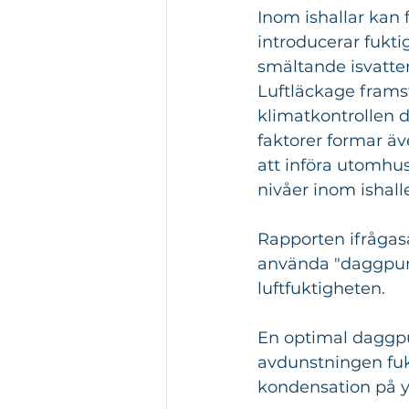
Inom ishallar kan 
introducerar fukti
smältande isvatte
Luftläckage frams
klimatkontrollen d
faktorer formar äv
att införa utomhus
nivåer inom ishall
Rapporten ifrågasä
använda "daggpunk
luftfuktigheten.
En optimal daggpun
avdunstningen fuk
kondensation på yt