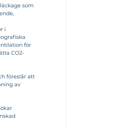
ftläckage som 
oende, 
 i 
eografiska 
tilation för 
mätta CO2-
 föreslår att 
ning av 
 ökar 
önskad 