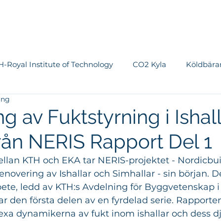
Om EKA
Tjänster
Vi jobbar med
Referenser
Nyhete
-Royal Institute of Technology
CO2 Kyla
Köldbära
ing
tem
OS
Ishall
Vattenanvändning
Luftbeh
g av Fuktstyrning i Ishall
från NERIS Rapport Del 1
Forskning & Utveckling
Planvärme
Värmepumpa
llan KTH och EKA tar NERIS-projektet - Nordicbuil
novering av Ishallar och Simhallar - sin början. D
, ledd av KTH:s Avdelning för Byggvetenskap i
ar den första delen av en fyrdelad serie. Rapporten
xa dynamikerna av fukt inom ishallar och dess 