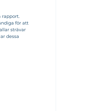
 rapport. 
ndiga för att 
llar strävar 
lar dessa 