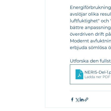
Energiförbrukninge
avslöjar olika resu
luftfuktighet" och
bättre anpassningsf
överdriven drift 
Modernt avfuktning
erbjuda sömlösa 
Utforska den full
NERIS-Del-1
.
Ladda ner PDF 