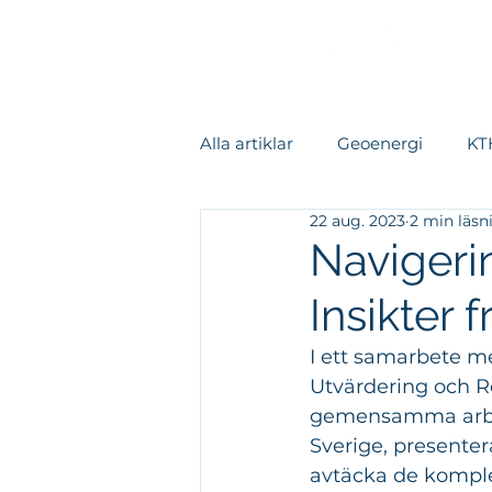
Alla artiklar
Geoenergi
KTH
22 aug. 2023
2 min läsn
Värmeåtervinning
Kylsys
Navigerin
Insikter 
Datacenter
Fallstudie
I ett samarbete me
Utvärdering och Re
Rapporter
gemensamma arbete
Sverige, presenter
avtäcka de komple