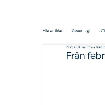
Alla artiklar
Geoenergi
KTH
17 maj 2024
1 min läsni
Värmeåtervinning
Kylsys
Från febr
Datacenter
Fallstudie
Rapporter