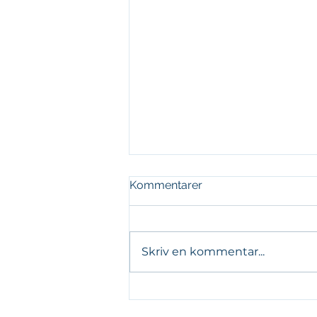
Kommentarer
Skriv en kommentar...
EKA i Energi & Miljö – om
vårt arbete med CERN