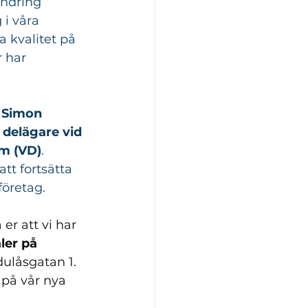
ändring 
i våra 
 kvalitet på 
 har 
 
Simon 
 delägare vid 
m (VD)
. 
t fortsätta 
företag.
er att vi har 
ler på 
ulåsgatan 1. 
 på vår nya 