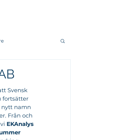
r
Kontakt
re
andling
 AB
att Svensk 
r
Fjärrvärme
fortsätter 
t nytt namn 
r. Från och 
vi 
EKAnalys 
nummer 