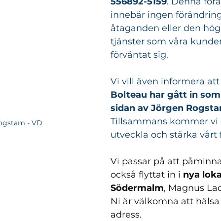
556892-5159
. Denna för
innebär ingen förändring 
åtaganden eller den höga
tjänster som våra kunder
förväntat sig.
Vi vill även informera att
Bolteau har gått in som
sidan av Jörgen Rogsta
Tillsammans kommer vi at
ogstam - VD
utveckla och stärka vårt 
Vi passar på att påminna 
också flyttat in i 
nya loka
Södermalm
, Magnus Lad
Ni är välkomna att hälsa
adress.