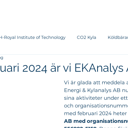
Om EKA
Tjänster
Vi jobbar med
Referenser
Nyhete
-Royal Institute of Technology
CO2 Kyla
Köldbära
ng
tem
OS
Ishall
Vattenanvändning
Luftbeh
uari 2024 är vi EKAnalys
Vi är glada att meddela 
Forskning & Utveckling
Planvärme
Värmepumpa
Energi & Kylanalys AB nu 
sina aktiviteter under et
och organisationsnumme
med februari 2024 heter 
AB med organisations