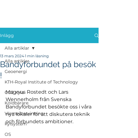
Inlägg
Alla artiklar
13 mars 2024
1 min läsning
Alla artiklar
Bandyförbundet på besök
Geoenergi
!
KTH-Royal Institute of Technology
Magnus Rostedt och Lars 
CO2 Kyla
Wennerholm från Svenska 
Köldbärare
Bandyförbundet besökte oss i våra 
Värmeåtervinning
nya lokaler för att diskutera teknik 
och förbundets ambitioner.
Kylsystem
OS