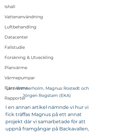
Ishall
Vattenanvändning
Luftbehandling
Datacenter
Fallstudie
Forskning & Utveckling
Planvärme
Värmepumpar
Fjärrvärme
Lars Wennerholm, Magnus Rostedt och 
Jörgen Rogstam (EKA)  
Rapporter
I en annan artikel nämnde vi hur vi 
fick träffas Magnus på ett annat 
projekt där vi samarbetade för att 
uppnå framgångar på Backavallen, 